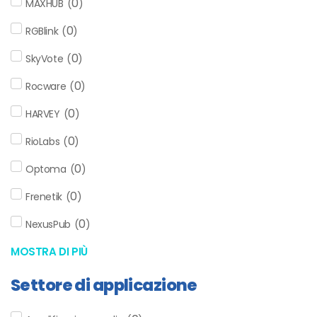
0
MAXHUB
(
)
0
RGBlink
(
)
0
SkyVote
(
)
0
Rocware
(
)
0
HARVEY
(
)
0
RioLabs
(
)
0
Optoma
(
)
0
Frenetik
(
)
0
NexusPub
(
)
MOSTRA DI PIÙ
Settore di applicazione