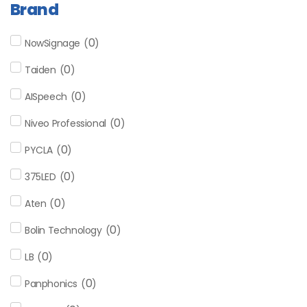
Brand
0
NowSignage
(
)
0
Taiden
(
)
0
AISpeech
(
)
0
Niveo Professional
(
)
0
PYCLA
(
)
0
375LED
(
)
0
Aten
(
)
0
Bolin Technology
(
)
0
LB
(
)
0
Panphonics
(
)