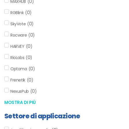
0
MAXHUB
(
)
0
RGBlink
(
)
0
SkyVote
(
)
0
Rocware
(
)
0
HARVEY
(
)
0
RioLabs
(
)
0
Optoma
(
)
0
Frenetik
(
)
0
NexusPub
(
)
MOSTRA DI PIÙ
Settore di applicazione