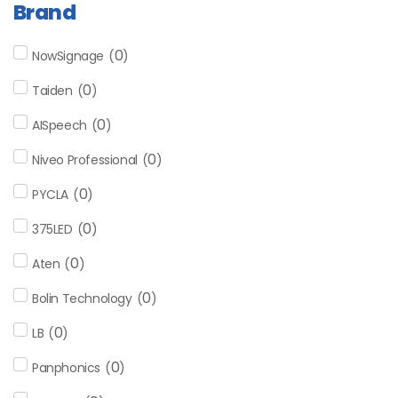
Brand
0
NowSignage
(
)
0
Taiden
(
)
0
AISpeech
(
)
0
Niveo Professional
(
)
0
PYCLA
(
)
0
375LED
(
)
0
Aten
(
)
0
Bolin Technology
(
)
0
LB
(
)
0
Panphonics
(
)