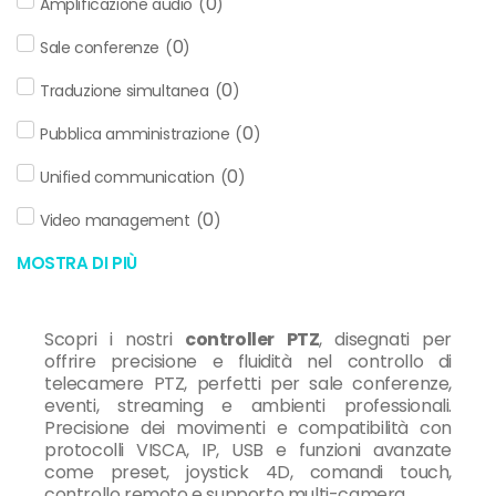
0
Amplificazione audio
(
)
0
Sale conferenze
(
)
0
Traduzione simultanea
(
)
0
Pubblica amministrazione
(
)
0
Unified communication
(
)
0
Video management
(
)
MOSTRA DI PIÙ
Scopri i nostri
controller PTZ
, disegnati per
offrire precisione e fluidità nel controllo di
telecamere PTZ, perfetti per sale conferenze,
eventi, streaming e ambienti professionali.
Precisione dei movimenti e compatibilità con
protocolli VISCA, IP, USB e funzioni avanzate
come preset, joystick 4D, comandi touch,
controllo remoto e supporto multi-camera.