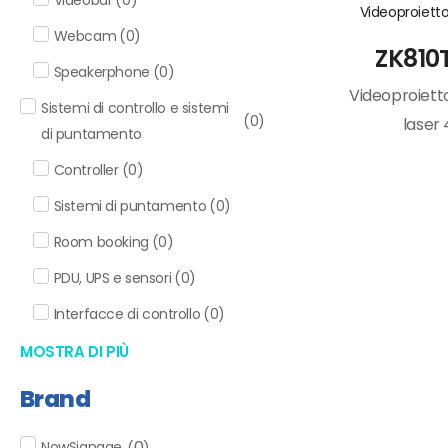
Videoproietto
Webcam
(
0
)
ZK810
Speakerphone
(
0
)
Videoproietto
Sistemi di controllo e sistemi
(
0
)
laser
di puntamento
Controller
(
0
)
Sistemi di puntamento
(
0
)
Room booking
(
0
)
PDU, UPS e sensori
(
0
)
Interfacce di controllo
(
0
)
MOSTRA DI PIÙ
Brand
0
NowSignage
(
)