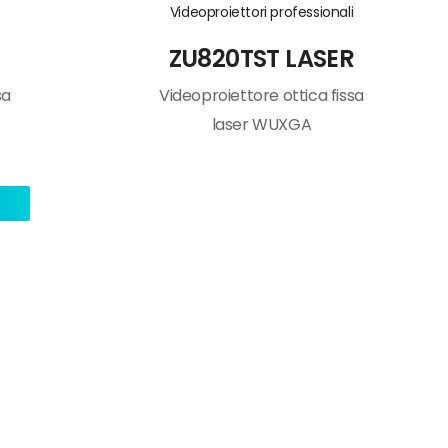
i
Videoproiettori professionali
ZU820TST LASER
sa
Videoproiettore ottica fissa
laser WUXGA