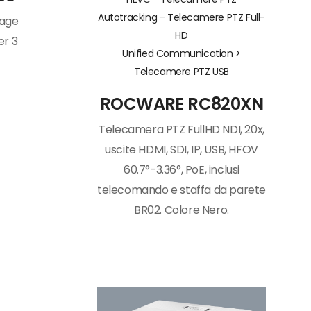
Autotracking
-
Telecamere PTZ Full-
nage
HD
er 3
Unified Communication >
Telecamere PTZ USB
ROCWARE RC820XN
Telecamera PTZ FullHD NDI, 20x,
uscite HDMI, SDI, IP, USB, HFOV
60.7°-3.36°, PoE, inclusi
telecomando e staffa da parete
BR02. Colore Nero.