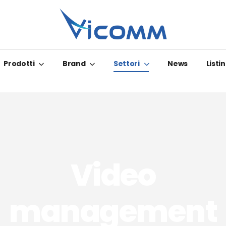
Prodotti
Brand
Settori
News
Listin
Video
management