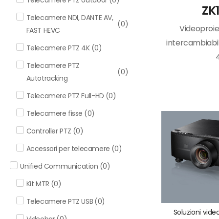
ZK
Telecamere NDI, DANTE AV,
(
0
)
Videoproie
FAST HEVC
intercambiabi
Telecamere PTZ 4K
(
0
)
Telecamere PTZ
(
0
)
Autotracking
Telecamere PTZ Full-HD
(
0
)
Telecamere fisse
(
0
)
Controller PTZ
(
0
)
Accessori per telecamere
(
0
)
Unified Communication
(
0
)
Kit MTR
(
0
)
Telecamere PTZ USB
(
0
)
Soluzioni vide
Videobar
(
0
)