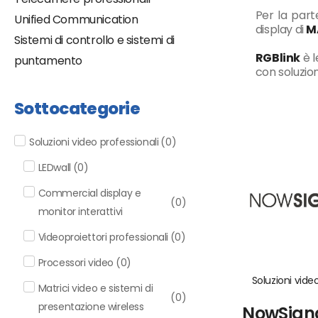
Per la part
Unified Communication
display di
M
Sistemi di controllo e sistemi di
RGBlink
è l
puntamento
con soluzion
Sottocategorie
Soluzioni video professionali
(
0
)
LEDwall
(
0
)
Commercial display e
(
0
)
monitor interattivi
Videoproiettori professionali
(
0
)
Processori video
(
0
)
Soluzioni vide
Matrici video e sistemi di
(
0
)
presentazione wireless
NowSign