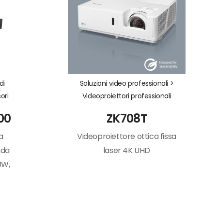
di
Soluzioni video professionali >
ori
Videoproiettori professionali
00
ZK708T
a
Videoproiettore ottica fissa
nda
laser 4K UHD
0W,