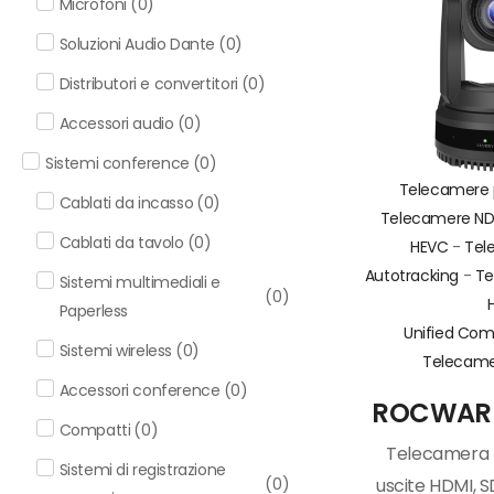
Microfoni
(
0
)
Soluzioni Audio Dante
(
0
)
Distributori e convertitori
(
0
)
Accessori audio
(
0
)
Sistemi conference
(
0
)
Telecamere p
Cablati da incasso
(
0
)
Telecamere NDI
Cablati da tavolo
(
0
)
HEVC
-
Tel
Autotracking
-
Te
Sistemi multimediali e
(
0
)
Paperless
Unified Com
Sistemi wireless
(
0
)
Telecame
Accessori conference
(
0
)
ROCWARE
Compatti
(
0
)
Telecamera Fu
Sistemi di registrazione
(
0
)
uscite HDMI, SD