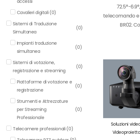
accessi
72.5°-6.9°,
Cavalieri digitali
(
0
)
telecomando e 
Sistemi di Traduzione
BR02. Co
(
0
)
Simultanea
Impianti traduzione
(
0
)
simultanea
Sistemi di votazione,
(
0
)
registrazione e streaming
Piattaforme di votazione e
(
0
)
registrazione
Strumenti e Attrezzature
per Streaming
(
0
)
Professionale
Soluzioni vide
Telecamere professionali
(
0
)
Videoproietto
Telecamere PTZ outdoor
(
0
)