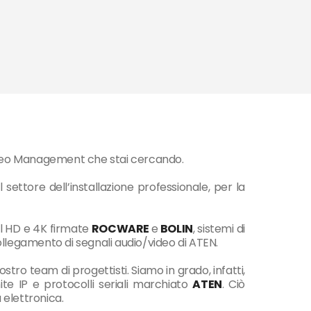
 Video Management che stai cercando.
l settore dell’installazione professionale, per la
ll HD e 4K firmate
ROCWARE
e
BOLIN
, sistemi di
 collegamento di segnali audio/video di ATEN.
o team di progettisti. Siamo in grado, infatti,
e IP e protocolli seriali marchiato
ATEN
. Ciò
à elettronica.