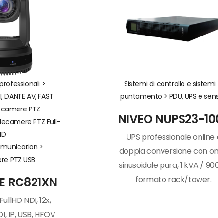
rofessionali >
Sistemi di controllo e sistemi 
, DANTE AV, FAST
puntamento >
PDU, UPS e sens
ecamere PTZ
NIVEO NUPS23-10
lecamere PTZ Full-
HD
UPS professionale online 
munication >
doppia conversione con o
re PTZ USB
sinusoidale pura, 1 kVA / 90
formato rack/tower.
 RC821XN
llHD NDI, 12x,
I, IP, USB, HFOV