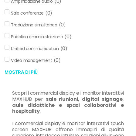
0
Amplificazione audio
(
)
0
Sale conferenze
(
)
0
Traduzione simultanea
(
)
0
Pubblica amministrazione
(
)
0
Unified communication
(
)
0
Video management
(
)
MOSTRA DI PIÙ
Scopri i commercial display e i monitor interattivi
MAXHUB per
sale riunioni, digital signage,
aule didattiche e spazi collaborativi e
hospitality
.
I commercial display e monitor interattivi touch
screen MAXHUB offrono immagini di qualità
superiore, interfacce intuitive, soluzioni all-in-one