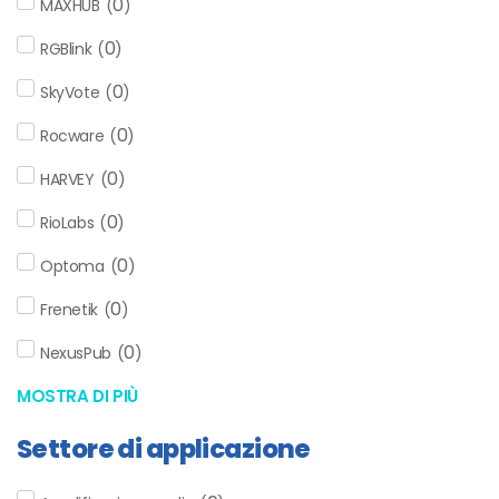
0
MAXHUB
(
)
0
RGBlink
(
)
0
SkyVote
(
)
0
Rocware
(
)
0
HARVEY
(
)
0
RioLabs
(
)
0
Optoma
(
)
0
Frenetik
(
)
0
NexusPub
(
)
MOSTRA DI PIÙ
Settore di applicazione