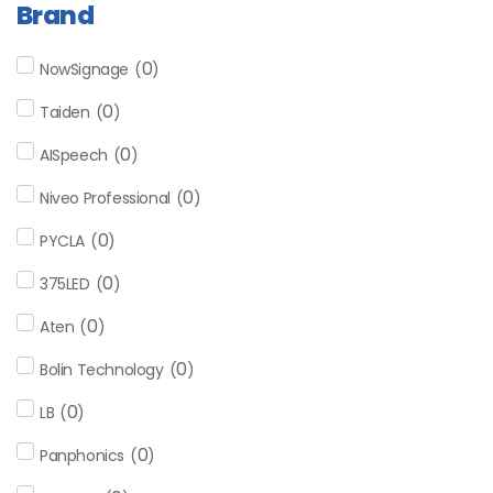
Brand
0
NowSignage
(
)
0
Taiden
(
)
0
AISpeech
(
)
0
Niveo Professional
(
)
0
PYCLA
(
)
0
375LED
(
)
0
Aten
(
)
0
Bolin Technology
(
)
0
LB
(
)
0
Panphonics
(
)