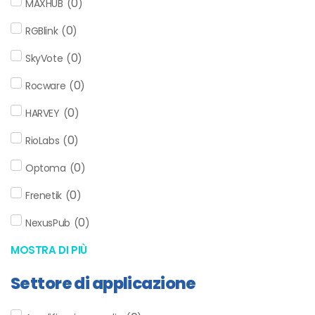
0
MAXHUB
(
)
0
RGBlink
(
)
0
SkyVote
(
)
0
Rocware
(
)
0
HARVEY
(
)
0
RioLabs
(
)
0
Optoma
(
)
0
Frenetik
(
)
0
NexusPub
(
)
MOSTRA DI PIÙ
Settore di applicazione