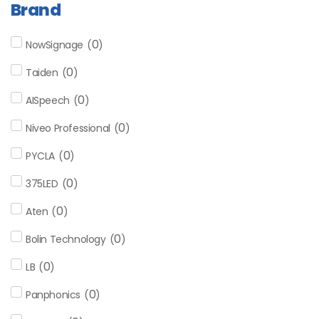
Brand
0
NowSignage
(
)
0
Taiden
(
)
0
AISpeech
(
)
0
Niveo Professional
(
)
0
PYCLA
(
)
0
375LED
(
)
0
Aten
(
)
0
Bolin Technology
(
)
0
LB
(
)
0
Panphonics
(
)