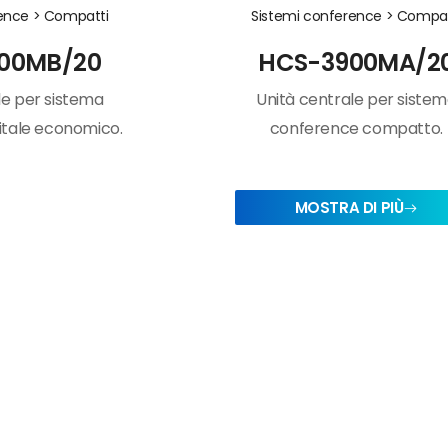
rence >
Compatti
Sistemi conference >
Compat
00MB/20
HCS-3900MA/2
le per sistema
Unità centrale per siste
itale economico.
conference compatto.
MOSTRA DI PIÙ