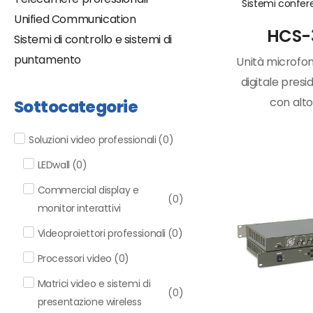
Sistemi confe
Unified Communication
HCS-
Sistemi di controllo e sistemi di
puntamento
Unità microfo
digitale presi
con alto
Sottocategorie
Soluzioni video professionali
(
0
)
LEDwall
(
0
)
Commercial display e
(
0
)
monitor interattivi
Videoproiettori professionali
(
0
)
Processori video
(
0
)
Matrici video e sistemi di
(
0
)
presentazione wireless