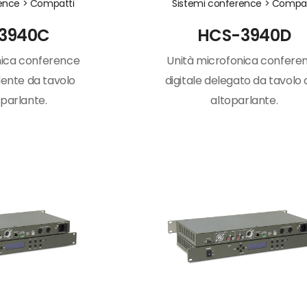
rence >
Compatti
Sistemi conference >
Compat
3940C
HCS-3940D
nica conference
Unità microfonica confere
dente da tavolo
digitale delegato da tavolo
parlante.
altoparlante.