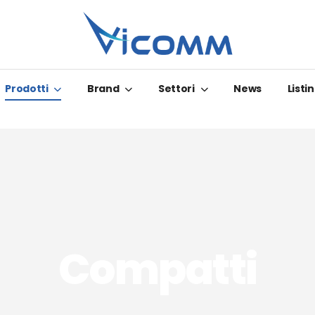
Prodotti
Brand
Settori
News
Listin
Compatti