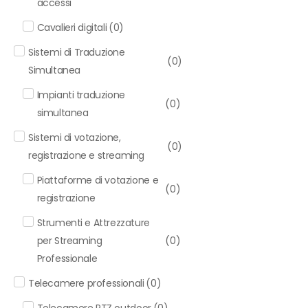
accessi
Cavalieri digitali
(
0
)
Sistemi di Traduzione
(
0
)
Simultanea
Impianti traduzione
(
0
)
simultanea
Sistemi di votazione,
(
0
)
registrazione e streaming
Piattaforme di votazione e
(
0
)
registrazione
Strumenti e Attrezzature
per Streaming
(
0
)
Professionale
Telecamere professionali
(
0
)
Telecamere PTZ outdoor
(
0
)