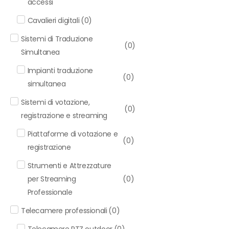
accessi
Cavalieri digitali
(
0
)
Sistemi di Traduzione
(
0
)
Simultanea
Impianti traduzione
(
0
)
simultanea
Sistemi di votazione,
(
0
)
registrazione e streaming
Piattaforme di votazione e
(
0
)
registrazione
Strumenti e Attrezzature
per Streaming
(
0
)
Professionale
Telecamere professionali
(
0
)
Telecamere PTZ outdoor
(
0
)