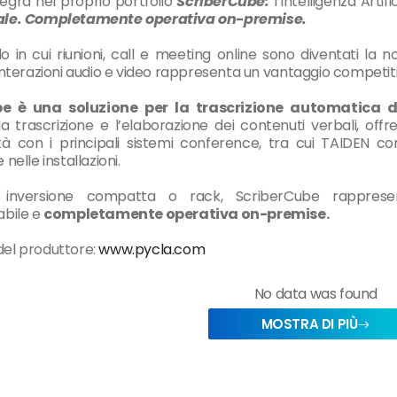
gra nel proprio portfolio
ScriberCube:
l’Intelligenza Artif
ale.
C
ompletamente
operativa
on-premise.
o
in
cui
riunioni,
call
e
meeting
online
sono
diventati
la
n
interazioni
audio
e
video
rappresenta
un
vantaggio
competit
ube
è
una
soluzione
per la trascrizione automatica
d
la
trascrizione
e
l’elaborazione
dei
contenuti
verbali,
offr
tà
con
i
principali
sistemi
conference, tra cui TAIDEN co
nelle installazioni.
in
versione
compatta
o
rack,
ScriberCube
rapprese
abile
e
completamente
operativa
on-premise.
o del produttore:
www.pycla.com
No data was found
MOSTRA DI PIÙ