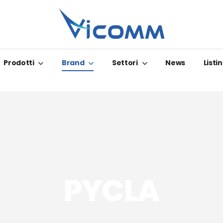
Prodotti
Brand
Settori
News
Listin
PYCLA