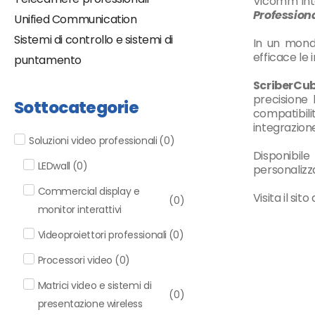
Vicomm inte
Profession
Unified Communication
Sistemi di controllo e sistemi di
In
un
mond
efficace
le
puntamento
ScriberC
precisione
Sottocategorie
compatibili
integrazione 
Soluzioni video professionali
(
0
)
Disponibile
LEDwall
(
0
)
personalizz
Commercial display e
Visita il sit
(
0
)
monitor interattivi
Videoproiettori professionali
(
0
)
Processori video
(
0
)
Matrici video e sistemi di
(
0
)
presentazione wireless