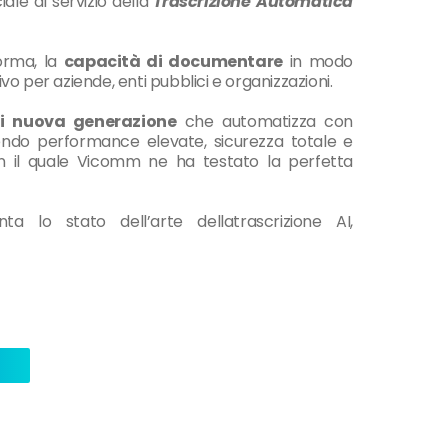
iciale al servizio della
Trascrizione Automatica
orma,
la
capacità
di
documentare
in
modo
ivo
per
aziende,
enti
pubblici
e
organizzazioni.
i
nuova
generazione
che
automatizza
con
endo
performance
elevate,
sicurezza
totale
e
n il quale Vicomm ne ha testato la perfetta
nta
lo
stato
dell’arte
della
trascrizione
AI,