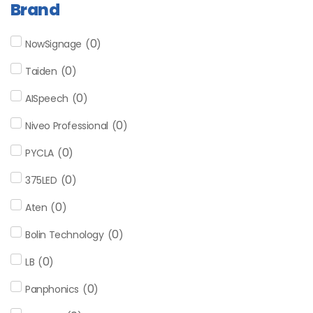
Brand
0
NowSignage
(
)
0
Taiden
(
)
0
AISpeech
(
)
0
Niveo Professional
(
)
0
PYCLA
(
)
0
375LED
(
)
0
Aten
(
)
0
Bolin Technology
(
)
0
LB
(
)
0
Panphonics
(
)