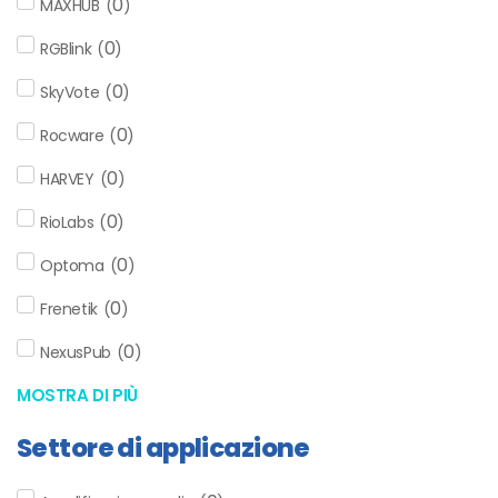
0
MAXHUB
(
)
0
RGBlink
(
)
0
SkyVote
(
)
0
Rocware
(
)
0
HARVEY
(
)
0
RioLabs
(
)
0
Optoma
(
)
0
Frenetik
(
)
0
NexusPub
(
)
MOSTRA DI PIÙ
Settore di applicazione