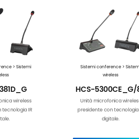
erence >
Sistemi
Sistemi conference >
Sistem
eless
wireless
381D_G
HCS-5300CE_G/
onica wireless
Unità microfonica wireles
 tecnologia IR
presidente con tecnologia
itale.
digitale.