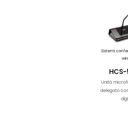
Sistemi conf
wir
HCS-
Unità microf
delegato con
dig