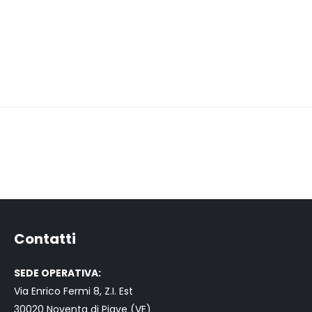
Contatti
SEDE OPERATIVA:
Via Enrico Fermi 8, Z.I. Est
30020 Noventa di Piave (VE)