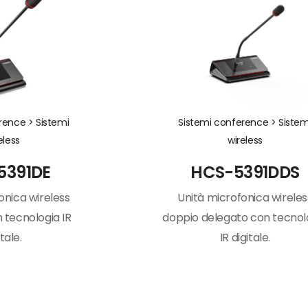
erence >
Sistemi
Sistemi conference >
Sistem
eless
wireless
5391DE
HCS-5391DDS
onica wireless
Unità microfonica wireles
 tecnologia IR
doppio delegato con tecnol
itale.
IR digitale.