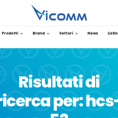
Prodotti
Brand
Settori
News
Listin
Risultati di
ricerca per: hcs