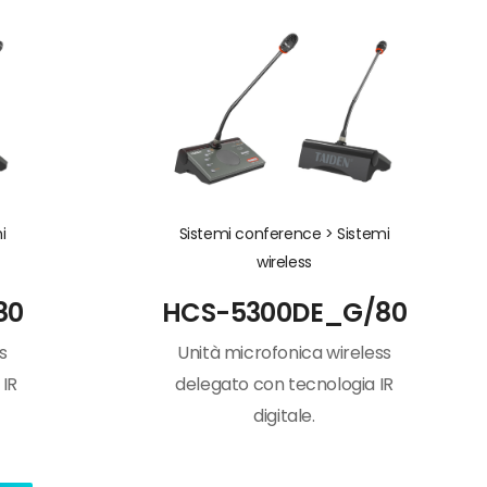
i
Sistemi conference >
Sistemi
wireless
80
HCS-5300DE_G/80
s
Unità microfonica wireless
 IR
delegato con tecnologia IR
digitale.