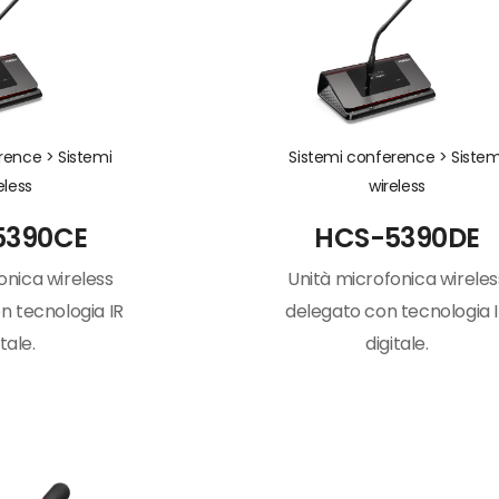
erence >
Sistemi
Sistemi conference >
Sistem
eless
wireless
5390CE
HCS-5390DE
onica wireless
Unità microfonica wireles
n tecnologia IR
delegato con tecnologia 
itale.
digitale.