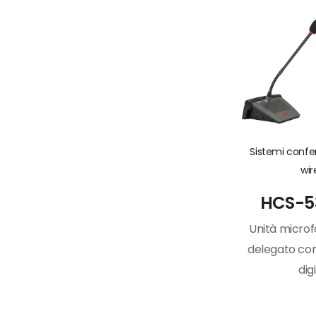
Sistemi conf
wir
HCS-5
Unità microf
delegato con
dig