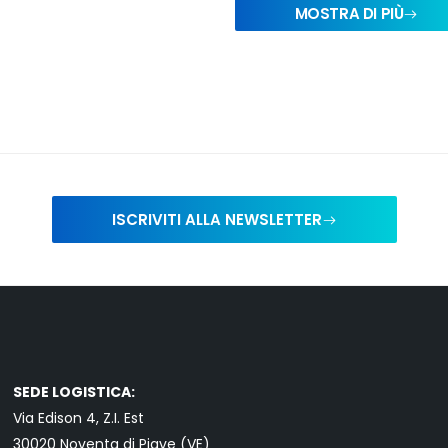
MOSTRA DI PIÙ
ISCRIVITI ALLA NEWSLETTER
SEDE LOGISTICA:
Via Edison 4, Z.I. Est
30020 Noventa di Piave (VE)