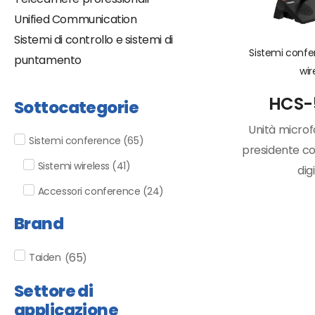
Unified Communication
Sistemi di controllo e sistemi di
Sistemi conf
puntamento
wir
HCS-
Sottocategorie
Unità microf
Sistemi conference
(
65
)
presidente co
Sistemi wireless
(
41
)
dig
Accessori conference
(
24
)
Brand
65
Taiden
(
)
Settore di
applicazione