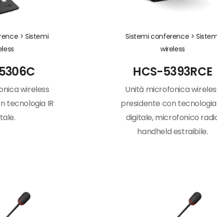
erence >
Sistemi
Sistemi conference >
Sistem
eless
wireless
5306C
HCS-5393RCE
onica wireless
Unità microfonica wireles
n tecnologia IR
presidente con tecnologia
itale.
digitale, microfonico radi
handheld estraibile.